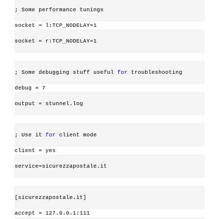
; Some performance tunings
socket = l:TCP_NODELAY=1
socket = r:TCP_NODELAY=1
; Some debugging stuff useful 
for
 troubleshooting
debug = 7
output = stunnel.log
; Use it 
for
 client mode
client = yes
service=sicurezzapostale.it
[sicurezzapostale.it]
accept = 127.0.0.1:111