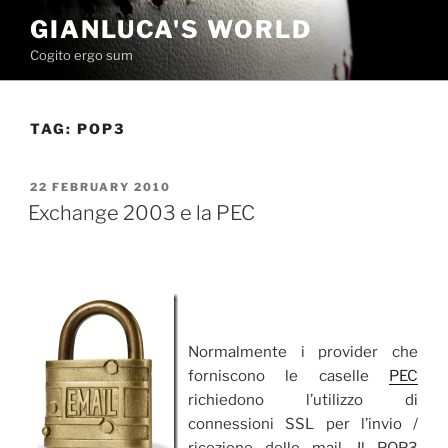
Skip
GIANLUCA'S WORLD
to
Cogito ergo sum
content
TAG:
POP3
POSTED
22 FEBRUARY 2010
ON
Exchange 2003 e la PEC
Normalmente i provider che
forniscono le caselle
PEC
richiedono l’utilizzo di
connessioni SSL per l’invio /
ricezione delle mail. Il POP3