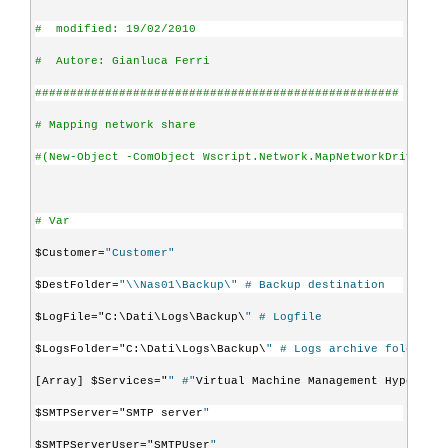
#  modified: 19/02/2010
#  Autore: Gianluca Ferri
####################################################
# Mapping network share
#(New-Object -ComObject Wscript.Network.MapNetworkDrive)("X
# Var
$Customer=
"Customer"
$DestFolder=
"\\Nas01\Backup\" # Backup destination
$LogFile="C:\Dati\Logs\Backup\
" # Logfile
$LogsFolder="C:\Dati\Logs\Backup\
" # Logs archive folder
[Array] $Services="
" #"
Virtual Machine Management Hyper-V
" 
$SMTPServer="SMTP server
"
$SMTPServerUser="SMTPUser
"