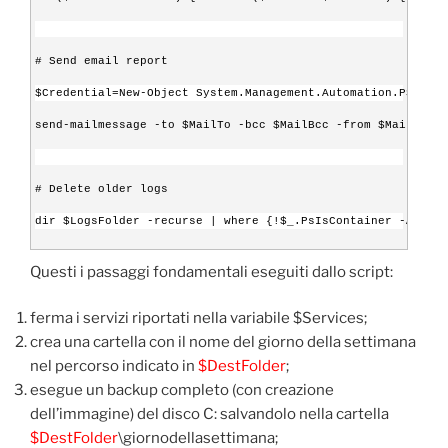
# Send email report
$Credential=New-Object System.Management.Automation.PSCred
send-mailmessage -to $MailTo -bcc $MailBcc -from $MailFrom 
# Delete older logs
dir $LogsFolder -recurse | where {!$_.PsIsContainer -AND $_
Questi i passaggi fondamentali eseguiti dallo script:
ferma i servizi riportati nella variabile $Services;
crea una cartella con il nome del giorno della settimana
nel percorso indicato in
$DestFolder
;
esegue un backup completo (con creazione
dell’immagine) del disco C: salvandolo nella cartella
$DestFolder
\giornodellasettimana;