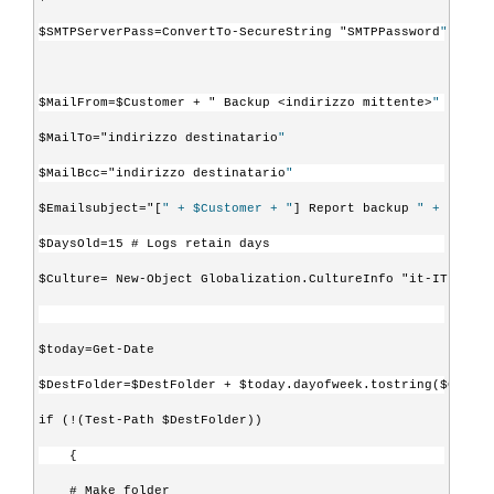
$SMTPServerPass=ConvertTo-SecureString "SMTPPassword
" -AsPl
$MailFrom=$Customer + " Backup <indirizzo mittente>
"
$MailTo="indirizzo destinatario
"
$MailBcc="indirizzo destinatario
"
$Emailsubject="[
" + $Customer + "
] Report backup 
" + (get-w
$DaysOld=15 # Logs retain days
$Culture= New-Object Globalization.CultureInfo "it-IT
"
$today=Get-Date
$DestFolder=$DestFolder + $today.dayofweek.tostring($Cultur
if (!(Test-Path $DestFolder))
    { 
    # Make folder