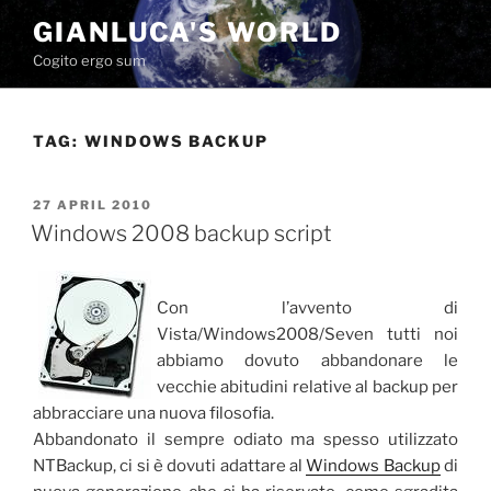
Skip
GIANLUCA'S WORLD
to
Cogito ergo sum
content
TAG:
WINDOWS BACKUP
POSTED
27 APRIL 2010
ON
Windows 2008 backup script
Con l’avvento di
Vista/Windows2008/Seven tutti noi
abbiamo dovuto abbandonare le
vecchie abitudini relative al backup per
abbracciare una nuova filosofia.
Abbandonato il sempre odiato ma spesso utilizzato
NTBackup, ci si è dovuti adattare al
Windows Backup
di