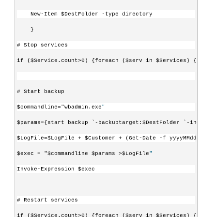
    New-Item $DestFolder -type directory
    }
# Stop services
if ($Service.count>0) {foreach ($serv in $Services) {stop-s
# Start backup
$commandline="wbadmin.exe
"
$params={start backup `-backuptarget:$DestFolder `-include:
$LogFile=$LogFile + $Customer + (Get-Date -f yyyyMMdd) + ".
$exec = "$commandline $params >$LogFile
"
Invoke-Expression $exec
# Restart services
if ($Service.count>0) {foreach ($serv in $Services) {start-