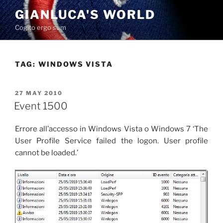
Skip
GIANLUCA'S WORLD
to
Cogito ergo sum
content
TAG:
WINDOWS VISTA
POSTED
27 MAY 2010
ON
Event 1500
Errore all’accesso in Windows Vista o Windows 7 ‘The
User Profile Service failed the logon. User profile
cannot be loaded.’