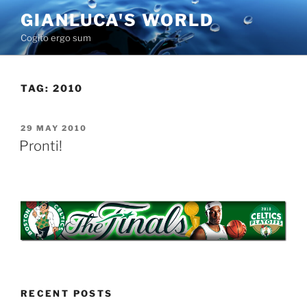
Skip
GIANLUCA'S WORLD
to
Cogito ergo sum
content
TAG:
2010
POSTED
29 MAY 2010
ON
Pronti!
RECENT POSTS