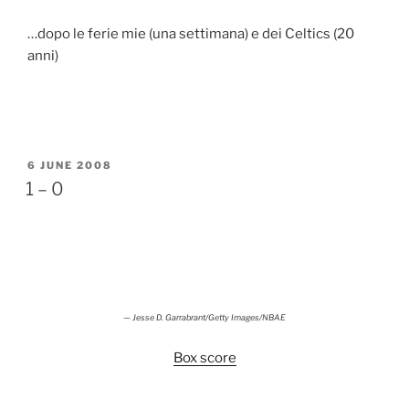
…dopo le ferie mie (una settimana) e dei Celtics (20
anni)
POSTED
6 JUNE 2008
ON
1 – 0
—
Jesse D. Garrabrant/Getty Images/NBAE
Box score