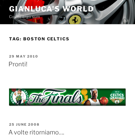
Skip
GIANLUCA'S WORLD
to
Cogito ergo sum
content
TAG:
BOSTON CELTICS
POSTED
29 MAY 2010
ON
Pronti!
POSTED
25 JUNE 2008
ON
A volte ritorniamo….