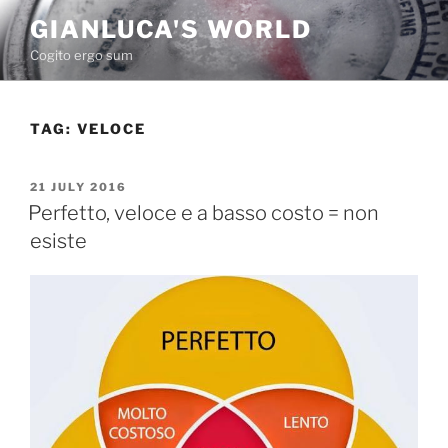
Skip
GIANLUCA'S WORLD
to
Cogito ergo sum
content
TAG:
VELOCE
POSTED
21 JULY 2016
ON
Perfetto, veloce e a basso costo = non
esiste