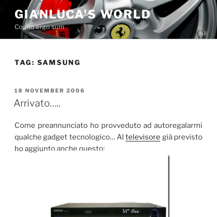
Skip
GIANLUCA'S WORLD
to
Cogito ergo sum
content
TAG:
SAMSUNG
POSTED
18 NOVEMBER 2006
ON
Arrivato…..
Come preannunciato ho provveduto ad autoregalarmi
qualche gadget tecnologico… Al
televisore
già previsto
ho aggiunto anche questo: