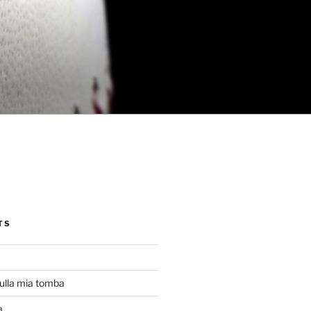
TS
ulla mia tomba
a