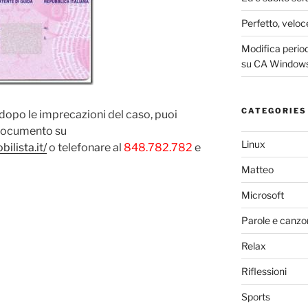
Perfetto, veloc
Modifica periodo
su CA Windows
CATEGORIES
, dopo le imprecazioni del caso, puoi
 documento su
Linux
ilista.it/
o telefonare al
848.782.782
e
Matteo
Microsoft
Parole e canzo
Relax
Riflessioni
Sports