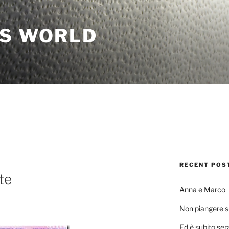
'S WORLD
RECENT POS
te
Anna e Marco
Non piangere s
Ed è subito ser