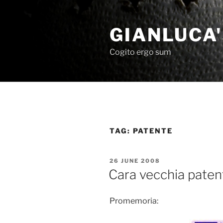
Skip
to
GIANLUCA
content
Cogito ergo sum
TAG:
PATENTE
POSTED
26 JUNE 2008
ON
Cara vecchia paten
Promemoria: