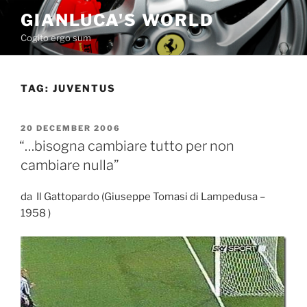
Skip
GIANLUCA'S WORLD
to
Cogito ergo sum
content
TAG:
JUVENTUS
POSTED
20 DECEMBER 2006
ON
“…bisogna cambiare tutto per non
cambiare nulla”
da Il Gattopardo (Giuseppe Tomasi di Lampedusa –
1958 )