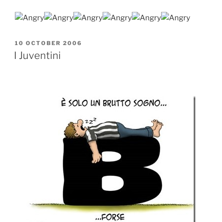
POSTED
10 OCTOBER 2006
ON
I Juventini