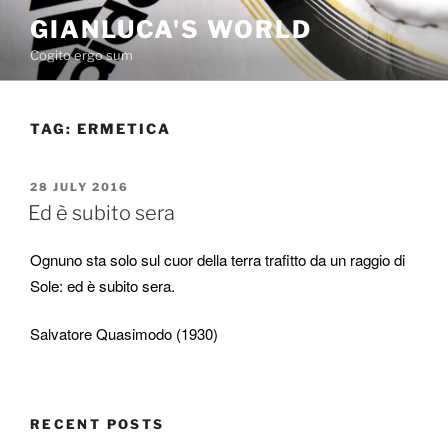
Skip
GIANLUCA'S WORLD
to
Cogito ergo sum
content
TAG:
ERMETICA
POSTED
28 JULY 2016
ON
Ed è subito sera
Ognuno sta solo sul cuor della terra trafitto
da un raggio di
Sole: ed
è subito sera.
Salvatore Quasimodo (1930)
RECENT POSTS