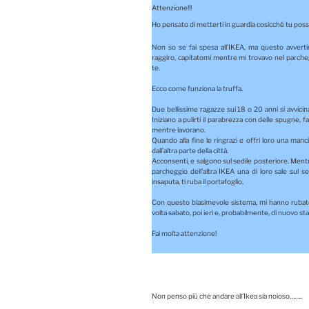
Attenzione!!!
Ho pensato di metterti in guardia cosicché tu possa
Non so se fai spesa all’IKEA, ma questo avvert
raggiro, capitatomi mentre mi trovavo nel parch
te.
Ecco come funziona la truffa.
Due bellissime ragazze sui 18 o 20 anni si avvicin
Iniziano a pulirti il parabrezza con delle spugne, f
mentre lavorano.
Quando alla fine le ringrazi e offri loro una manc
dall’altra parte della città.
Acconsenti, e salgono sul sedile posteriore. Mentre
parcheggio dell’altra IKEA una di loro sale sul se
insaputa, ti ruba il portafoglio.
Con questo biasimevole sistema, mi hanno rubato 
volta sabato, poi ieri e, probabilmente, di nuovo st
Fai molta attenzione!
Non penso più che andare all’Ikea sia noioso……..