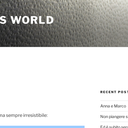
'S WORLD
RECENT POS
Anna e Marco
a sempre irresistibile:
Non piangere s
Ed è subito ser