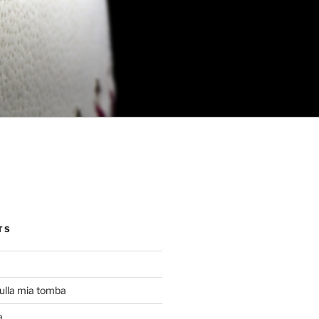
TS
ulla mia tomba
a