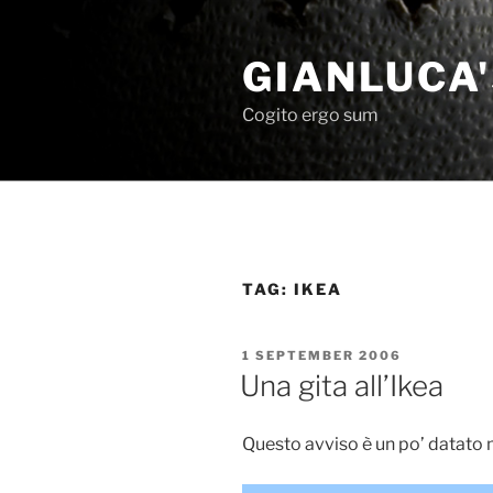
Skip
to
GIANLUCA
content
Cogito ergo sum
TAG:
IKEA
POSTED
1 SEPTEMBER 2006
ON
Una gita all’Ikea
Questo avviso è un po’ datato m