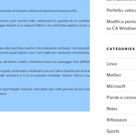
Perfetto, veloc
 evitare di rimanere vittima di questa incresciosa truffa.
Modifica periodo
imento può tornarti utile, mettendoti in guardia da un subdolo
eggio davanti a un negozio IKEA e che potrebbe capitare anche a
su CA Windows
ano alla macchina mentre stai collocando nel baule i tuoi acquisti.
CATEGORIES
acendo quasi balzare fuori i seni dalle loro camicette strettissime,
ia, declinano i soldi e chiedono invece un passaggio fino all’IKEA
Linux
 guidi, cominciano a lesbicare una con l’altra. Quando poi arrivi al
Matteo
dile anteriore e ti fa un pompino micidiale, mentre l’altra, a tua
Microsoft
il portafoglio martedì, mercoledì, due volte giovedì, ancora una
asera.
Parole e canzo
Relax
Riflessioni
Sports