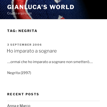
Skip
GIANLUCA'S WORLD
to
Cogito ergo sum
content
TAG:
NEGRITA
POSTED
3 SEPTEMBER 2006
ON
Ho imparato a sognare
….ormai che ho imparato a sognare non smetterò….
Negrita (1997)
RECENT POSTS
Anna e Marco