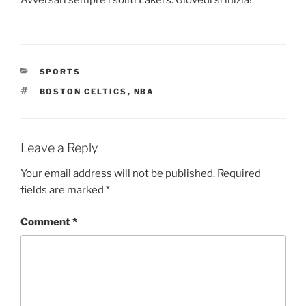
Avversari sempre i soliti Lakers. Giovedì si inizia!
CATEGORIES
SPORTS
TAGS
BOSTON CELTICS
,
NBA
Leave a Reply
Your email address will not be published.
Required
fields are marked
*
Comment
*