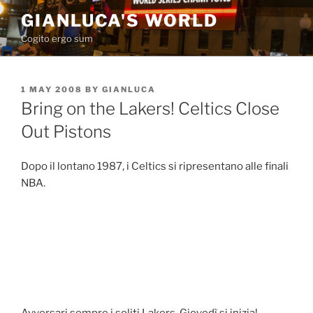
Skip
GIANLUCA'S WORLD
to
Cogito ergo sum
content
POSTED
1 MAY 2008
BY
GIANLUCA
ON
Bring on the Lakers! Celtics Close
Out Pistons
Dopo il lontano 1987, i Celtics si ripresentano alle finali
NBA.