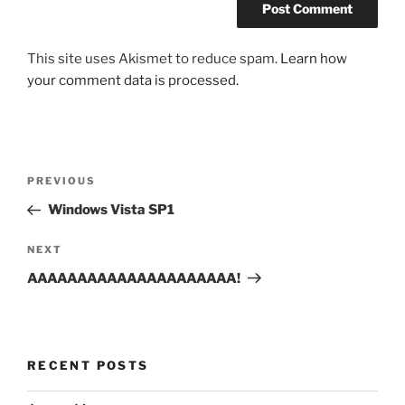
This site uses Akismet to reduce spam.
Learn how
your comment data is processed.
Post
Previous
PREVIOUS
navigation
Post
Windows Vista SP1
Next
NEXT
Post
AAAAAAAAAAAAAAAAAAAAA!
RECENT POSTS