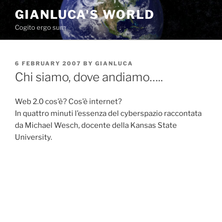
Skip
GIANLUCA'S WORLD
to
Cogito ergo sum
content
POSTED
6 FEBRUARY 2007
BY
GIANLUCA
ON
Chi siamo, dove andiamo…..
Web 2.0 cos’è? Cos’è internet?
In quattro minuti l’essenza del cyberspazio raccontata
da Michael Wesch, docente della Kansas State
University.