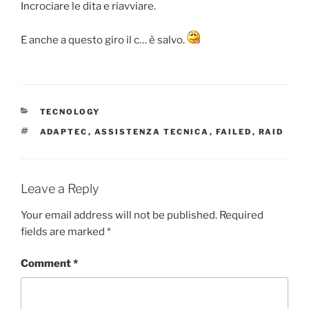
Incrociare le dita e riavviare.
E anche a questo giro il c… è salvo.
CATEGORIES
TECNOLOGY
TAGS
ADAPTEC
,
ASSISTENZA TECNICA
,
FAILED
,
RAID
Leave a Reply
Your email address will not be published.
Required
fields are marked
*
Comment
*