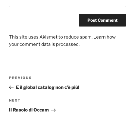
This site uses Akismet to reduce spam.
Learn how
your comment data is processed.
Post
Previous
PREVIOUS
navigation
Post
E il global catalog non c’è più!
Next
NEXT
Post
Il Rasoio di Occam