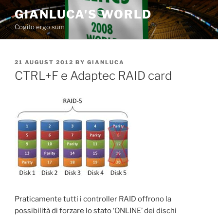
Skip
GIANLUCA'S WORLD
to
Cogito ergo sum
content
POSTED
21 AUGUST 2012
BY
GIANLUCA
ON
CTRL+F e Adaptec RAID card
Praticamente tutti i controller RAID offrono la
possibilità di forzare lo stato ‘ONLINE’ dei dischi