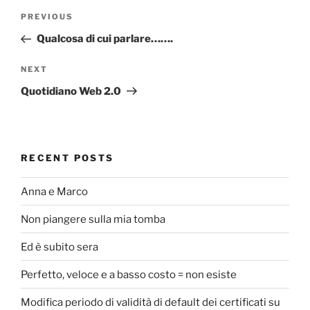
Post
Previous
PREVIOUS
navigation
Post
Qualcosa di cui parlare…….
Next
NEXT
Post
Quotidiano Web 2.0
RECENT POSTS
Anna e Marco
Non piangere sulla mia tomba
Ed è subito sera
Perfetto, veloce e a basso costo = non esiste
Modifica periodo di validità di default dei certificati su