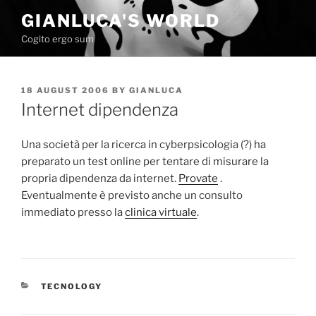
Skip
GIANLUCA'S WORLD
to
Cogito ergo sum
content
POSTED
18 AUGUST 2006
BY
GIANLUCA
ON
Internet dipendenza
Una società per la ricerca in cyberpsicologia (?) ha
preparato un test online per tentare di misurare la
propria dipendenza da internet.
Provate
.
Eventualmente è previsto anche un consulto
immediato presso la
clinica virtuale
.
CATEGORIES
TECNOLOGY