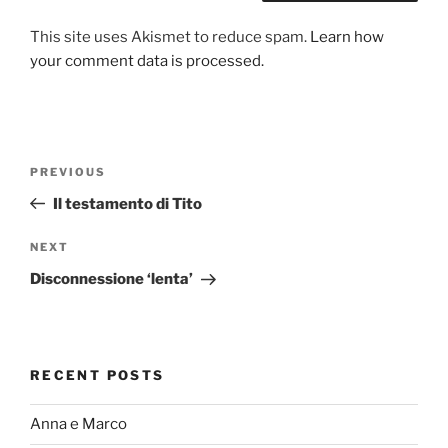
This site uses Akismet to reduce spam.
Learn how
your comment data is processed.
Post
Previous
PREVIOUS
navigation
Post
Il testamento di Tito
Next
NEXT
Post
Disconnessione ‘lenta’
RECENT POSTS
Anna e Marco