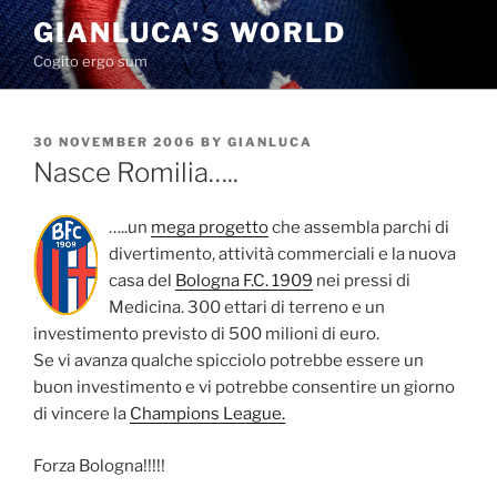
Skip
GIANLUCA'S WORLD
to
Cogito ergo sum
content
POSTED
30 NOVEMBER 2006
BY
GIANLUCA
ON
Nasce Romilia…..
…..un
mega progetto
che assembla parchi di
divertimento, attività commerciali e la nuova
casa del
Bologna F.C. 1909
nei pressi di
Medicina. 300 ettari di terreno e un
investimento previsto di 500 milioni di euro.
Se vi avanza qualche spicciolo potrebbe essere un
buon investimento e vi potrebbe consentire un giorno
di vincere la
Champions League.
Forza Bologna!!!!!