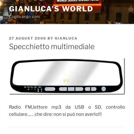
Skip
GIANLUCA'S WORLD
to
Cogito ergo sum
content
POSTED
27 AUGUST 2006
BY
GIANLUCA
ON
Specchietto multimediale
Radio FM,lettore mp3 da USB o SD, controllo
cellulare…… che dire: non si può non averlo!!!