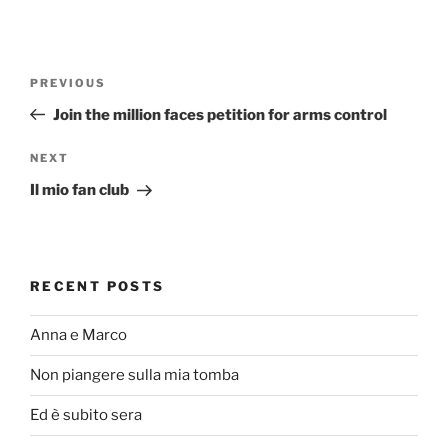
Post
Previous
PREVIOUS
navigation
Post
Join the million faces petition for arms control
Next
NEXT
Post
Il mio fan club
RECENT POSTS
Anna e Marco
Non piangere sulla mia tomba
Ed è subito sera