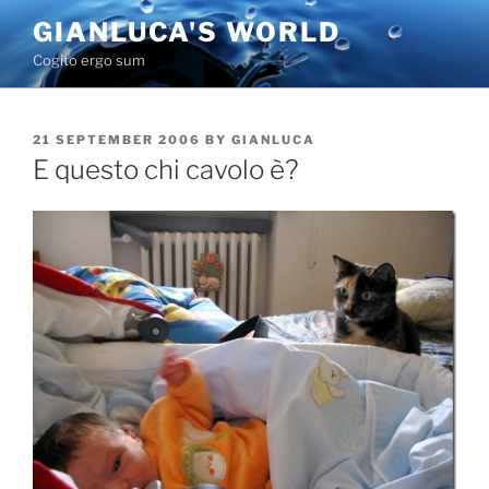
Skip
GIANLUCA'S WORLD
to
Cogito ergo sum
content
POSTED
21 SEPTEMBER 2006
BY
GIANLUCA
ON
E questo chi cavolo è?