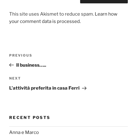
This site uses Akismet to reduce spam.
Learn how
your comment data is processed.
Post
Previous
PREVIOUS
navigation
Post
Il business…..
Next
NEXT
Post
L’attività preferita in casa Ferri
RECENT POSTS
Anna e Marco