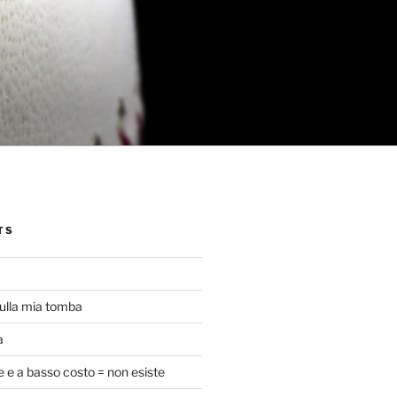
TS
ulla mia tomba
a
e e a basso costo = non esiste