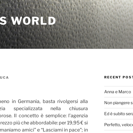
'S WORLD
RECENT POS
LUCA
Anna e Marco
no in Germania, basta rivolgersi alla
Non piangere s
zia specializzata nella chiusura
Ed è subito ser
rose. Il concetto è semplice: l’agenzia
prezzo più che abbordabile: per 19,95 € si
Perfetto, veloc
Rimaniamo amici” e “Lasciami in pace”; in