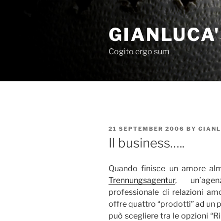
Skip
to
GIANLUCA
content
Cogito ergo sum
POSTED
21 SEPTEMBER 2006
BY
GIAN
ON
Il business…..
Quando finisce un amore alme
Trennungsagentur
, un’agen
professionale di relazioni amo
offre quattro “prodotti” ad un 
può scegliere tra le opzioni “